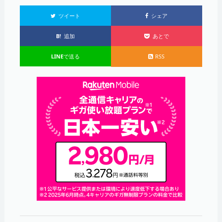
ツイート
シェア
B!
追加
あとで
LINE
で送る
RSS