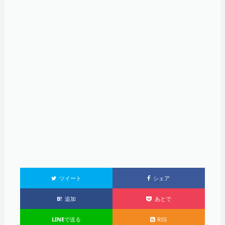
ツイート
シェア
B!
追加
あとで
LINE
で送る
RSS