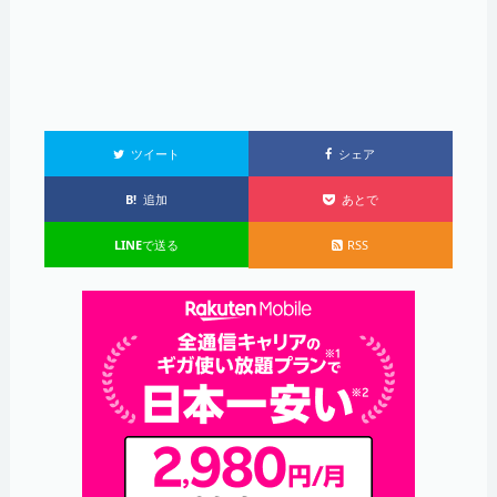
ツイート
シェア
B!
追加
あとで
LINE
で送る
RSS