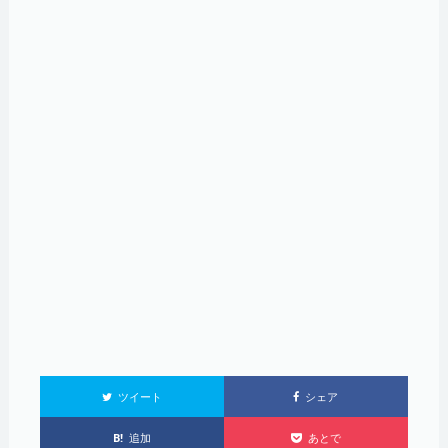
ツイート
シェア
B!
追加
あとで