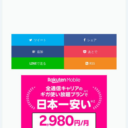
ツイート
シェア
B!
追加
あとで
LINE
で送る
RSS